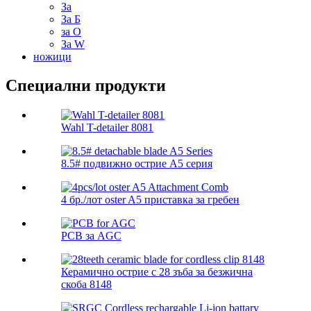
За
За Б
за О
За W
ножици
Специални продукти
Wahl T-detailer 8081
8.5# подвижно острие A5 серия
4 бр./лот oster A5 приставка за гребен
PCB за AGC
Керамично острие с 28 зъба за безжична
скоба 8148