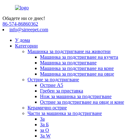
Обадете ни се днес!
86-574-86860362
info@sirreepet.com
У дома
Категории
Машинка за подстригване на животни
Машинка за подстригване на кучета
Машинка за подстригване
Машинка за подстригване на коне
Машинка за подстригване на овце
Острие за подстригване
Острие A5
Гребен за приставка
Нож за машинка за подстригване
Острие за подстригване на овце и коне
Керамично острие
Части за машинка за подстригване
За
За Б
за О
За W