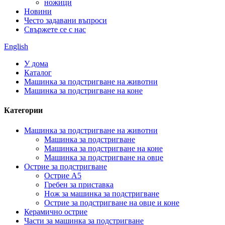
ножици
Новини
Често задавани въпроси
Свържете се с нас
English
У дома
Каталог
Машинка за подстригване на животни
Машинка за подстригване на коне
Категории
Машинка за подстригване на животни
Машинка за подстригване
Машинка за подстригване на коне
Машинка за подстригване на овце
Острие за подстригване
Острие A5
Гребен за приставка
Нож за машинка за подстригване
Острие за подстригване на овце и коне
Керамично острие
Части за машинка за подстригване