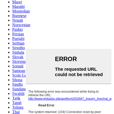
Maori
Marathi
Mongolian
Burmese
Nepali
Norwegian
Pashto
Persian
Punjabi
Serbian
Sesotho
Sinhala
Slovak
Slovenian
Somali
Samoan
Scots Gaelic
Shona
Sindhi
Sundanese
Swahili
Tajik
Tamil
Telugu
Thai