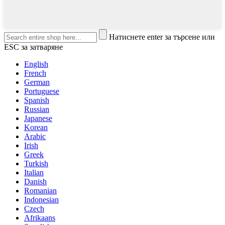
Натиснете enter за търсене или
ESC за затваряне
English
French
German
Portuguese
Spanish
Russian
Japanese
Korean
Arabic
Irish
Greek
Turkish
Italian
Danish
Romanian
Indonesian
Czech
Afrikaans